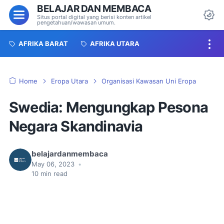
BELAJAR DAN MEMBACA
Menu
Situs portal digital yang berisi konten artikel
pengetahuan/wawasan umum.
Da
AFRIKA BARAT
AFRIKA UTARA
Home
Eropa Utara
Organisasi Kawasan Uni Eropa
Swedia: Mengungkap Pesona
Negara Skandinavia
belajardanmembaca
May 06, 2023
•
10
min read