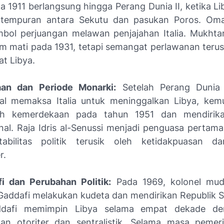
a 1911 berlangsung hingga Perang Dunia II, ketika L
tempuran antara Sekutu dan pasukan Poros. Oma
mbol perjuangan melawan penjajahan Italia. Mukhta
m mati pada 1931, tetapi semangat perlawanan ter
at Libya.
an dan Periode Monarki:
Setelah Perang Dunia 
nal memaksa Italia untuk meninggalkan Libya, kem
h kemerdekaan pada tahun 1951 dan mendirik
nal. Raja Idris al-Senussi menjadi penguasa pertama
abilitas politik terusik oleh ketidakpuasan d
r.
i dan Perubahan Politik:
Pada 1969, kolonel mu
ddafi melakukan kudeta dan mendirikan Republik So
ddafi memimpin Libya selama empat dekade d
an otoriter dan sentralistik. Selama masa pemer