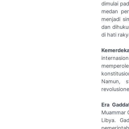
dimulai pad
medan per
menjadi si
dan dihuku
di hati raky
Kemerdeka
internasio
memperole
konstitusio
Namun, st
revolusione
Era Gaddaf
Muammar Ga
Libya. Ga
pemerintah