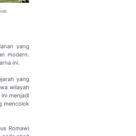
.
ndi.
n
lanan yang
an modern.
rna ini.
ejarah yang
hwa wilayah
 ini menjadi
ng mencolok
tus Romawi