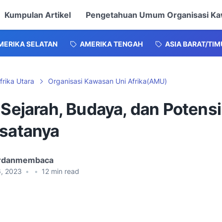
Kumpulan Artikel
Pengetahuan Umum Organisasi K
MERIKA SELATAN
AMERIKA TENGAH
ASIA BARAT/TI
frika Utara
Organisasi Kawasan Uni Afrika(AMU)
 Sejarah, Budaya, dan Potensi
isatanya
ardanmembaca
6, 2023
•
•
12
min read