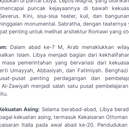
jubkan di pantai Libya. Leptis Magna, yang didirika
mencapai puncak kejayaannya di bawah kekuas
Severus. Kini, sisa-sisa teater, kuil, dan bangu
ninggalan monumental. Sabratha, dengan teaternya 
pat penting untuk melihat arsitektur Romawi yang ot
am:
Dalam abad ke-7 M, Arab menaklukkan wilay
lkan Islam. Libya menjadi bagian dari kekhalifaha
masa pemerintahan yang bervariasi dari kekuasa
perti Umayyah, Abbasiyah, dan Fatimiyah. Benghazi 
usat-pusat penting perdagangan dan pembelaja
s Al-Zawiyah menjadi salah satu pusat pembelajara
itu.
Kekuatan Asing:
Selama berabad-abad, Libya berad
rbagai kekuatan asing, termasuk Kekaisaran Ottoman 
aisaran Italia pada awal abad ke-20. Pendudukan 