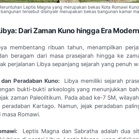
Reruntuhan Leptis Magna yang merupakan bekas Kota Romawi Kuno
i bangunan tersebut disinyalir merupakan bekas bangunan kamar ma
Libya: Dari Zaman Kuno hingga Era Moder
ibya membentang ribuan tahun, menampilkan perja
dan beragam dari masa prasejarah hingga ke zam
ejak perjalanan Libya sepanjang sejarah yang penuh wa
 dan Peradaban Kuno:
Libya memiliki sejarah pras
engan bukti-bukti arkeologis yang menunjukkan ba
sejak zaman Paleolitikum. Pada abad ke-7 SM, wilayah
i peradaban Kartago. Namun, jejak peradaban pali
ri masa Romawi.
omawi:
Leptis Magna dan Sabratha adalah dua si