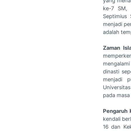
yang menak
ke-7 SM, 
Septimius 
menjadi pe
adalah tem
Zaman Isl
memperkena
mengalami 
dinasti se
menjadi p
Universita
pada masa 
Pengaruh 
kendali be
16 dan Kek