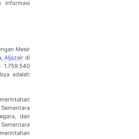
 informasi
dengan Mesir
a,
Aljazair
di
h 1.759.540
ibya adalah
emerintahan
n Sementara
egara, dan
n Sementara
merintahan