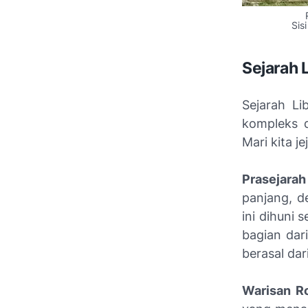
Sis
Sejarah 
Sejarah L
kompleks 
Mari kita j
Prasejarah
panjang, d
ini dihuni 
bagian dar
berasal da
Warisan R