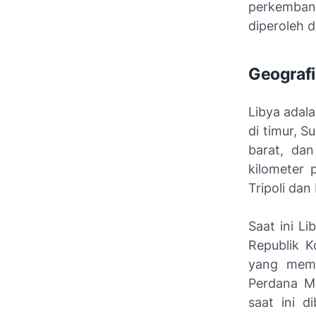
perkemban
diperoleh 
Geografi
Libya adala
di timur, S
barat, da
kilometer 
Tripoli da
Saat ini L
Republik K
yang memi
Perdana Me
saat ini 