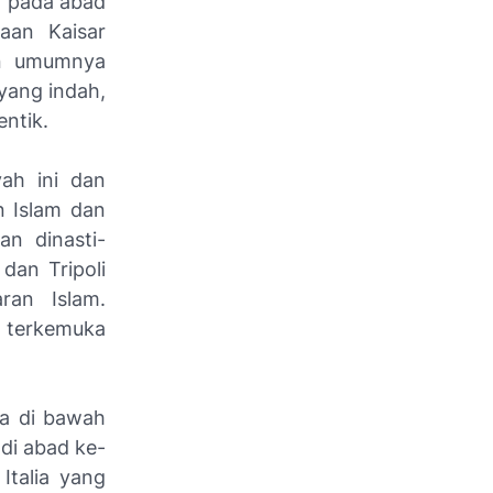
n pada abad
aan Kaisar
nan umumnya
yang indah,
entik.
ah ini dan
n Islam dan
an dinasti-
dan Tripoli
ran Islam.
n terkemuka
a di bawah
di abad ke-
Italia yang