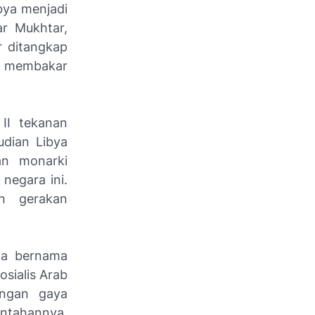
ibya menjadi
r Mukhtar,
r ditangkap
us membakar
II tekanan
udian Libya
an monarki
 negara ini.
an gerakan
da bernama
sialis Arab
engan gaya
intahannya,