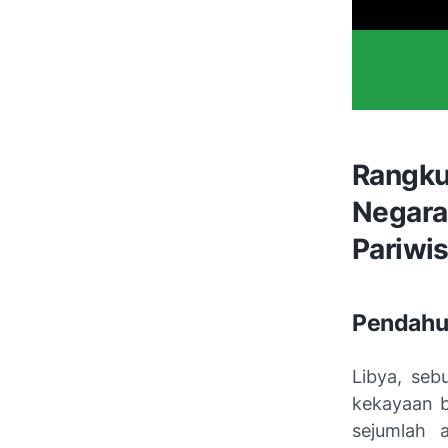
Rangk
Negara
Pariwis
Pendahu
Libya, seb
kekayaan b
sejumlah 