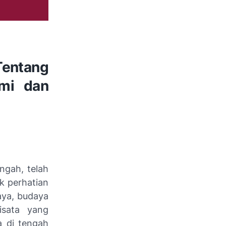
entang
omi dan
ngah, telah
k perhatian
aya, budaya
isata yang
a di tengah