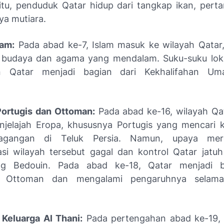
itu, penduduk Qatar hidup dari tangkap ikan, perta
ya mutiara.
lam:
Pada abad ke-7, Islam masuk ke wilayah Qata
 budaya dan agama yang mendalam. Suku-suku lok
n Qatar menjadi bagian dari Kekhalifahan U
ortugis dan Ottoman:
Pada abad ke-16, wilayah Qa
njelajah Eropa, khususnya Portugis yang mencari k
dagangan di Teluk Persia. Namun, upaya mer
i wilayah tersebut gagal dan kontrol Qatar jatu
ng Bedouin. Pada abad ke-18, Qatar menjadi b
n Ottoman dan mengalami pengaruhnya selama
Keluarga Al Thani:
Pada pertengahan abad ke-19, 