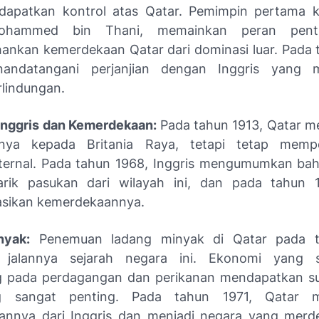
apatkan kontrol atas Qatar. Pemimpin pertama ke
ohammed bin Thani, memainkan peran pent
nkan kemerdekaan Qatar dari dominasi luar. Pada 
andatangani perjanjian dengan Inggris yang 
rlindungan.
Inggris dan Kemerdekaan:
Pada tahun 1913, Qatar 
nnya kepada Britania Raya, tetapi tetap memp
ternal. Pada tahun 1968, Inggris mengumumkan b
rik pasukan dari wilayah ini, dan pada tahun 1
asikan kemerdekaannya.
yak:
Penemuan ladang minyak di Qatar pada t
jalannya sejarah negara ini. Ekonomi yang 
g pada perdagangan dan perikanan mendapatkan s
g sangat penting. Pada tahun 1971, Qatar m
nnya dari Inggris dan menjadi negara yang merd