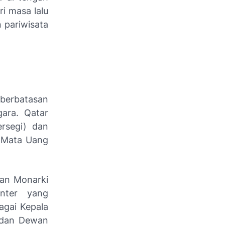
ri masa lalu
 pariwisata
 berbatasan
ara. Qatar
ersegi) dan
n Mata Uang
an Monarki
enter yang
agai Kepala
b dan Dewan