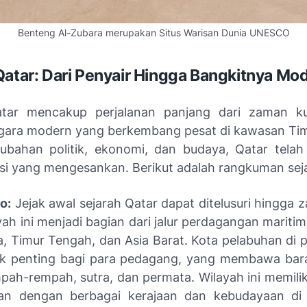
Benteng Al-Zubara merupakan Situs Warisan Dunia UNESCO
Qatar: Dari Penyair Hingga Bangkitnya Mo
atar mencakup perjalanan panjang dari zaman k
gara modern yang berkembang pesat di kawasan Ti
rubahan politik, ekonomi, dan budaya, Qatar tela
si yang mengesankan. Berikut adalah rangkuman sej
o:
Jejak awal sejarah Qatar dapat ditelusuri hingga 
yah ini menjadi bagian dari jalur perdagangan mariti
a, Timur Tengah, dan Asia Barat. Kota pelabuhan di 
tik penting bagi para pedagang, yang membawa ba
mpah-rempah, sutra, dan permata. Wilayah ini memili
an dengan berbagai kerajaan dan kebudayaan di s