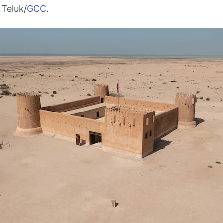
 Teluk/
GCC
.