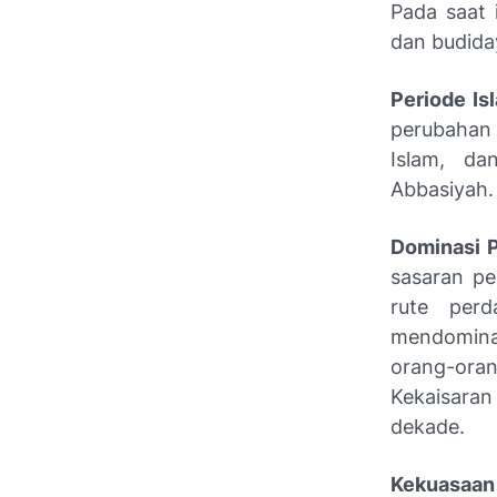
Pada saat 
dan budida
Periode Is
perubahan
Islam, da
Abbasiyah.
Dominasi P
sasaran pe
rute per
mendominas
orang-ora
Kekaisara
dekade.
Kekuasaan 