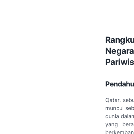
Rangk
Negara
Pariwi
Pendahu
Qatar, seb
muncul seb
dunia dala
yang bera
berkembang