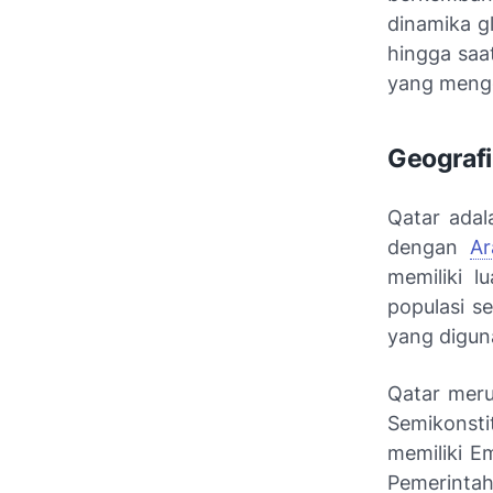
dinamika gl
hingga saa
yang meng
Geografi
Qatar adal
dengan
Ar
memiliki l
populasi s
yang diguna
Qatar mer
Semikonst
memiliki E
Pemerintah