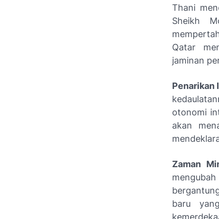
Thani mend
Sheikh M
mempertaha
Qatar men
jaminan pe
Penarikan 
kedaulata
otonomi in
akan mena
mendeklar
Zaman Min
mengubah 
bergantun
baru yan
kemerdekaa