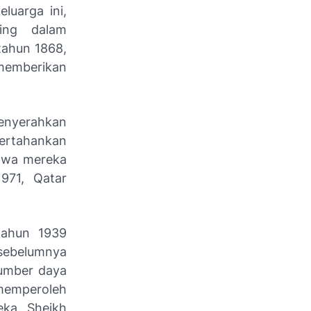
luarga ini,
ing dalam
tahun 1868,
memberikan
menyerahkan
ertahankan
ahwa mereka
971, Qatar
ahun 1939
sebelumnya
umber daya
emperoleh
eka. Sheikh