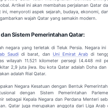
obal. Artikel ini akan membahas perjalanan Qatar da
t ini, menyoroti aspek sejarah, budaya, ekonomi, dan
gambarkan wajah Qatar yang semakin modern.
 dan Sistem Pemerintahan Qatar:
ah negara yang terletak di Teluk Persia. Negara ini
ab Saudi
di barat, dan
Uni Emirat Arab
di tengg
uas wilayah 11.521 kilometer persegi (4.448 mil p
ekitar 2,9 juta jiwa. Ibu kota Qatar adalah Doha da
kan adalah Rial Qatar.
upakan Negara Kesatuan dengan Bentuk Pemerintah
itusional dengan Sistem Pemerintahan Parlem
mir sebagai Kepala Negara dan Perdana Menteri seb
an. Qatar juga merupakan anggota dari Liga Ara