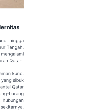
dernitas
uno hingga
mur Tengah.
h mengalami
arah Qatar:
zaman kuno,
m yang sibuk
pantai Qatar
rang-barang
ki hubungan
ekitarnya.