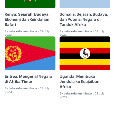
Kenya: Sejarah, Budaya,
Somalia: Sejarah, Budaya,
Ekonomi dan Keindahan
dan Potensi Negara di
Safari
Tanduk Afrika
By
belajardanmembaca
09 July
By
belajardanmembaca
08 July
•
•
2023
2023
Eritrea: Mengenal Negara
Uganda: Membuka
di Afrika Timur
Jendela ke Keajaiban
Afrika
By
belajardanmembaca
08 July
•
2023
By
belajardanmembaca
09 July
•
2023