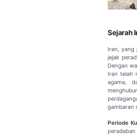
Sejarah 
Iran, yang
jejak pera
Dengan war
Iran telah
agama, da
menghubung
perdaganga
gambaran s
Periode Ku
peradaban