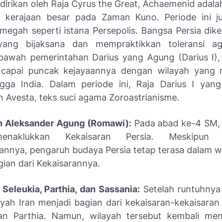
idirikan oleh Raja Cyrus the Great, Achaemenid adala
 kerajaan besar pada Zaman Kuno. Periode ini j
 megah seperti istana Persepolis. Bangsa Persia dike
yang bijaksana dan mempraktikkan toleransi a
bawah pemerintahan Darius yang Agung (Darius I),
ncapai puncak kejayaannya dengan wilayah yang m
gga India. Dalam periode ini, Raja Darius I yan
 Avesta, teks suci agama Zoroastrianisme.
n Aleksander Agung (Romawi):
Pada abad ke-4 SM, 
naklukkan Kekaisaran Persia. Meskipun k
nnya, pengaruh budaya Persia tetap terasa dalam w
gian dari Kekaisarannya.
 Seleukia, Parthia, dan Sassania:
Setelah runtuhnya
ayah Iran menjadi bagian dari kekaisaran-kekaisaran 
an Parthia. Namun, wilayah tersebut kembali me