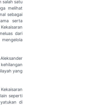
h salah satu
uga melihat
nal sebagai
gama serta
 Kekaisaran
eluas dari
g mengelola
Aleksander
ehilangan
ilayah yang
 Kekaisaran
lain seperti
nyatukan di