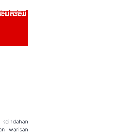
g
 keindahan
an warisan