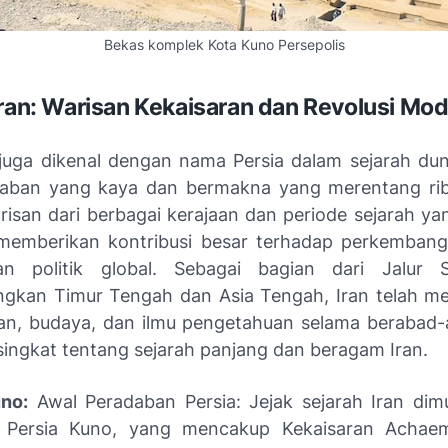
Bekas komplek Kota Kuno Persepolis
Iran: Warisan Kekaisaran dan Revolusi Mo
 juga dikenal dengan nama Persia dalam sejarah duni
daban yang kaya dan bermakna yang merentang ri
isan dari berbagai kerajaan dan periode sejarah ya
 memberikan kontribusi besar terhadap perkemban
n politik global. Sebagai bagian dari Jalur 
kan Timur Tengah dan Asia Tengah, Iran telah me
n, budaya, dan ilmu pengetahuan selama berabad-a
ingkat tentang sejarah panjang dan beragam Iran.
no:
Awal Peradaban Persia: Jejak sejarah Iran dim
 Persia Kuno, yang mencakup Kekaisaran Achae