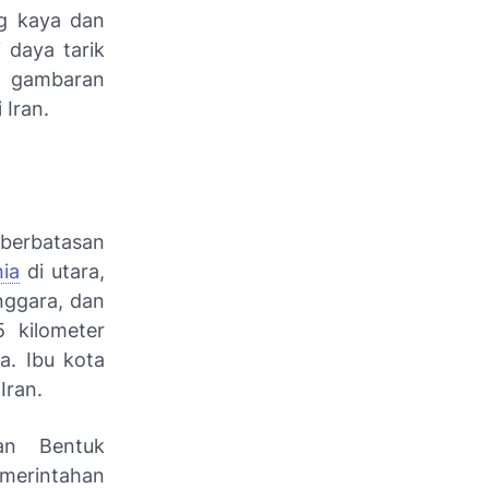
ng kaya dan
 daya tarik
an gambaran
 Iran.
 berbatasan
ia
di utara,
nggara, dan
5 kilometer
a. Ibu kota
Iran.
an Bentuk
emerintahan