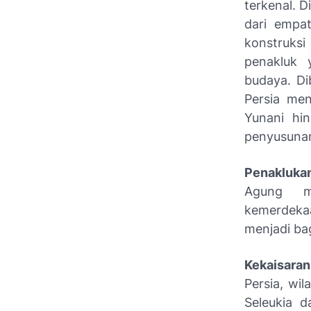
terkenal. D
dari empat
konstruksi
penakluk 
budaya. Di
Persia me
Yunani hin
penyusunan
Penakluka
Agung me
kemerdekaa
menjadi ba
Kekaisaran
Persia, wil
Seleukia d