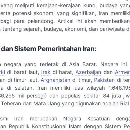
 yang meliputi kerajaan-kerajaan kuno, budaya ya
erta potensi ekonomi yang signifikan, Iran memiliki
bagi para pelancong. Artikel ini akan memberik
tentang sejarah, budaya, ekonomi, dan pariwisata di
 dan Sistem Pemerintahan Iran:
h negara yang terletak di Asia Barat. Negara ini
rki
di barat laut,
Irak
di barat,
Azerbaijan
dan
Armen
tan
di timur laut,
Afghanistan
di timur,
Pakistan
di te
ia di selatan. Iran memiliki luas wilayah 1.648.19
36.295 mil persegi) dan populasi sekitar 84 juta jiw
h Teheran dan Mata Uang yang digunakan adalah Rial 
esmi Iran merupakan Negara Kesatuan deng
an Republik Konstitusional Islam dengan Sistem P