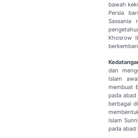
bawah kek
Persia ba
Sassania 
pengetahua
Khosrow I
berkemban
Kedatangan
dan mengg
Islam awa
membuat B
pada abad k
berbagai d
membentuk
Islam Sunn
pada abad 