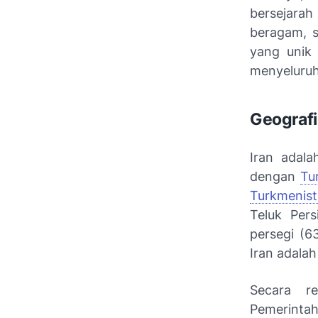
bersejarah
beragam, s
yang unik 
menyeluruh 
Geografi
Iran adala
dengan
Tu
Turkmenis
Teluk Pers
persegi (6
Iran adala
Secara r
Pemerintah