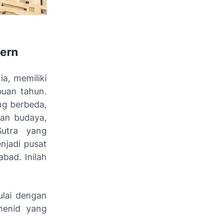
dern
a, memiliki
buan tahun.
ng berbeda,
gan budaya,
Sutra yang
njadi pusat
bad. Inilah
ulai dengan
menid yang